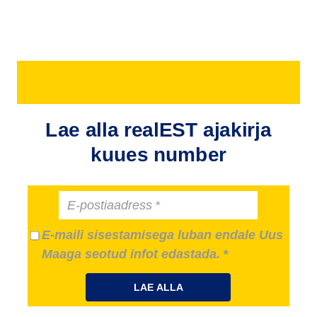
Lae alla realEST ajakirja
kuues number
E-postiaadress
E-maili sisestamisega luban endale Uus
Maaga seotud infot edastada.
LAE ALLA