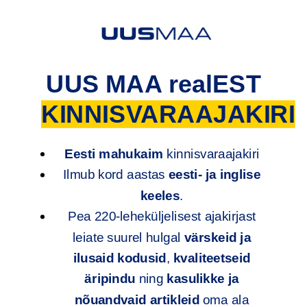
UUS MAA realEST
KINNISVARAAJAKIRI
Eesti mahukaim
kinnisvaraajakiri
Ilmub kord aastas
eesti- ja inglise
keeles
.
Pea 220-leheküljelisest ajakirjast
leiate suurel hulgal
värskeid ja
ilusaid kodusid
,
kvaliteetseid
äripindu
ning
kasulikke ja
nõuandvaid artikleid
oma ala